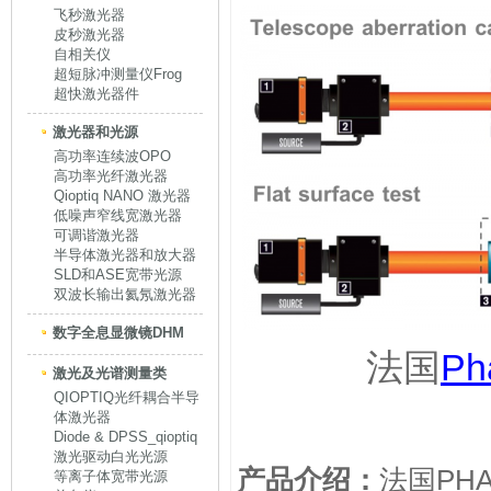
飞秒激光器
皮秒激光器
自相关仪
超短脉冲测量仪Frog
超快激光器件
激光器和光源
高功率连续波OPO
高功率光纤激光器
Qioptiq NANO 激光器
低噪声窄线宽激光器
可调谐激光器
半导体激光器和放大器
SLD和ASE宽带光源
双波长输出氦氖激光器
数字全息显微镜DHM
法国
Ph
激光及光谱测量类
QIOPTIQ光纤耦合半导
体激光器
Diode & DPSS_qioptiq
激光驱动白光光源
产品介绍：
法国PHA
等离子体宽带光源