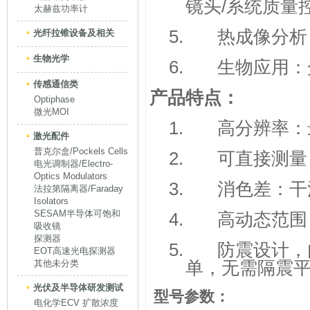
镜头
/
系统质量
太赫兹功率计
5.
热成像分析
光纤拉锥设备及相关
生物光学
6.
生物应用：
传感通信类
产品特点：
Optiphase
微光MOI
1.
高分辨率：
激光配件
普克尔盒/Pockels Cells
2.
可直接测量
电光调制器/Electro-
Optics Modulators
3.
消色差：干
法拉第隔离器/Faraday
Isolators
SESAM半导体可饱和
4.
高动态范围
吸收镜
探测器
5.
防震设计，
EOT高速光电探测器
单，无需隔震
其他未分类
光伏及半导体研发测试
型号参数：
电化学ECV 扩散浓度