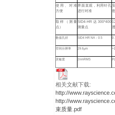
使用、对准
界面直观，利用针孔
方便
进行对准
SID4-HR
300*400
1
取样（测量
达
点）
测量点
数值孔径
SID4 HR NA
：
0.5
0.
空间分辨率
29.6
μ
m
>
灵敏度
2nmRMS
约
相关文献下载:
http://www.raysci
http://www.raysc
束质量.pdf