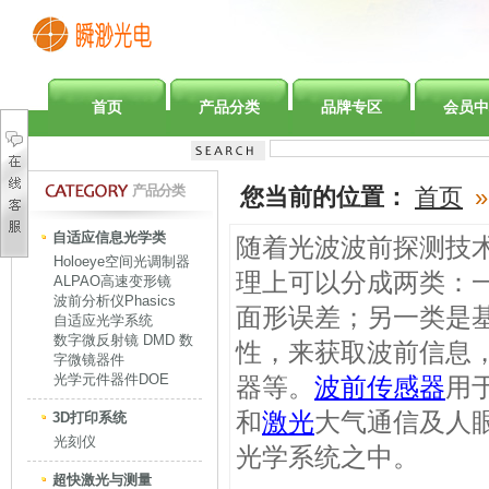
首页
产品分类
品牌专区
会员中
产品分类
您当前的位置：
首页
»
自适应信息光学类
随着光波波前探测技
Holoeye空间光调制器
理上可以分成两类：
ALPAO高速变形镜
波前分析仪Phasics
面形误差；另一类是
自适应光学系统
数字微反射镜 DMD 数
性，来获取波前信息
字微镜器件
光学元件器件DOE
器等。
波前传感器
用
和
激光
大气通信及人
3D打印系统
光刻仪
光学系统之中。
超快激光与测量