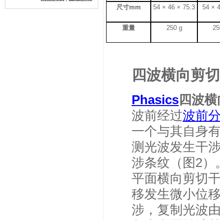
尺寸
mm
54 × 46 × 75.3
54 × 
重量
250 g
25
四波横向剪切
Phasics
四波横
波前经过
波前
一个与其自身
测光波发生干
涉条纹（图
2
）
平面横向剪切
移发生微小位
涉，复制光波