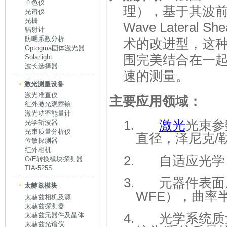
单色仪
理），基于其波前
光谱仪
光栅
Wave Lateral 
辐射计
防嗮系数分析
术的改进型，这
Optogma固体激光器
围完美结合在一
Solarlight
波长选择器
速的测量。
激光测量设备
激光准直仪
主要应用领域：
红外激光观察镜
激光功率能量计
1.
激光
光束参
光学斩波器
光束质量分析仪
直径，泽尼克
/
位敏探测器
红外相机
2.
自适应光学
O/E转换模块探测器
TIA-525S
3.
元器件表面
太赫兹模块
WFE
），曲率
太赫兹相机及源
太赫兹探测器
4.
光学系统质
太赫兹元器件及晶体
太赫兹光谱仪