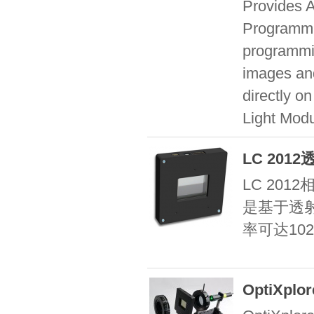
Provides A
Programmin
programmi
images an
directly 
Light Modu
LC 20
LC 20
是基于透
率可达102
OptiXp