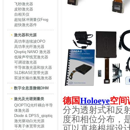
飞秒激光器
皮秒激光器
自相关仪
超短脉冲测量仪Frog
超快激光器件
激光器和光源
高功率连续波OPO
高功率光纤激光器
Qioptiq NANO 激光器
低噪声窄线宽激光器
可调谐激光器
半导体激光器和放大器
SLD和ASE宽带光源
双波长输出氦氖激光器
数字全息显微镜DHM
德国
Holoeye
空间
激光及光谱测量类
QIOPTIQ光纤耦合半导
分为透射式和反
体激光器
Diode & DPSS_qioptiq
度和相位分布，
激光驱动白光光源
可以直接根据设
等离子体宽带光源