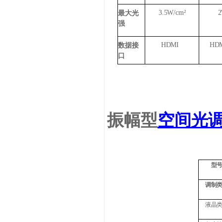
3.5W/cm²
2
最大光
强
HDMI
HD
数据接
口
振幅型
空间光
型
调制
液晶