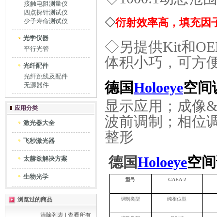
接触电阻测量仪
四点探针测试仪
◇
衍射效率高，填充因
少子寿命测试仪
光学仪器
◇
另提供Kit和
平行光管
体积小巧，可方
光纤配件
光纤跳线及配件
德国
Holoeye
空间
无源器件
显示应用；成像
应用分类
波前调制；相位
激光器大全
整形
飞秒激光器
德国
Holoeye
空间
太赫兹解决方案
生物光学
型号
GAEA-2
浏览过的商品
调制类型
纯相位型
清除列表
|
查看所有