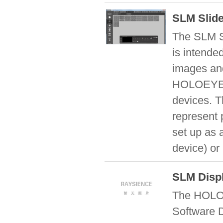
SLM Slid
The SLM S
is intende
images an
HOLOEYE S
devices. T
represent 
set up as 
device) or 
SLM Disp
The HOLO
Software 