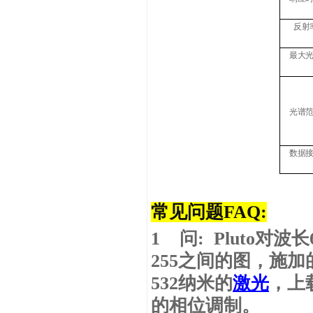
反射
最大
光谱
数据
常见问题FAQ:
1
问
: Pluto
对波长
255
之间的图，施加
532
纳米的
激光
，上
的相位调制。