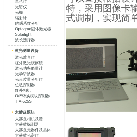
单色仪
特，采用图像卡输
光谱仪
光栅
式调制，实现简
辐射计
防嗮系数分析
Optogma固体激光器
Solarlight
波长选择器
激光测量设备
激光准直仪
红外激光观察镜
激光功率能量计
光学斩波器
光束质量分析仪
位敏探测器
红外相机
O/E转换模块探测器
TIA-525S
太赫兹模块
太赫兹相机及源
太赫兹探测器
太赫兹元器件及晶体
太赫兹光谱仪