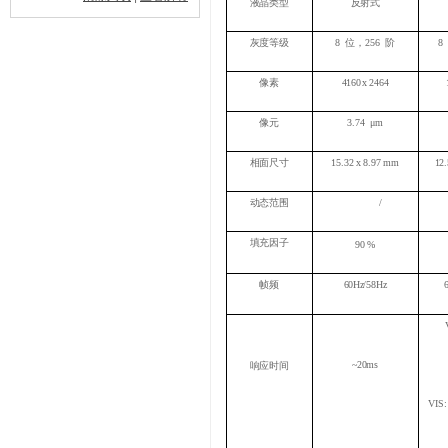
液晶类型
反射式
灰度等级
8
位，
256
阶
8
像素
4160
x
2464
像元
3.74
μm
相面尺寸
15.32
x
8.97
mm
12
动态范围
/
填充因子
90
%
帧频
60Hz
/58Hz
~20ms
响应时间
VIS: