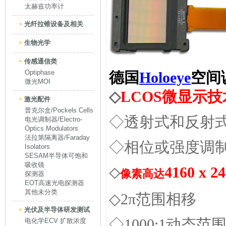
太赫兹功率计
光纤拉锥设备及相关
生物光学
传感通信类
Optiphase
德国
Holoeye
空间
微光MOI
◇
LCOS微显示技
激光配件
普克尔盒/Pockels Cells
◇透射式和反射
电光调制器/Electro-
Optics Modulators
法拉第隔离器/Faraday
◇相位或强度调
Isolators
SESAM半导体可饱和
吸收镜
4160 x 2
◇
像素高达
探测器
EOT高速光电探测器
其他未分类
◇2π范围相移
光伏及半导体研发测试
◇1000:1动态范
电化学ECV 扩散浓度