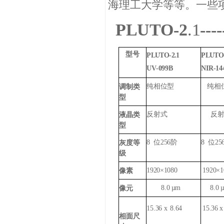
海理工
大学等等。一些
PLUTO-2
.1
-
型号
PLUTO-2.1
PLUTO-
UV-099B
NIR-14
纯相位型
纯相
调制类
型
反射式
反
液晶类
型
8
位
256
阶
8
位
25
灰度等
级
1920×1080
1920×1
像素
8.0
µm
8.0
像元
15.36
x
8.64
15.36
x
相面尺