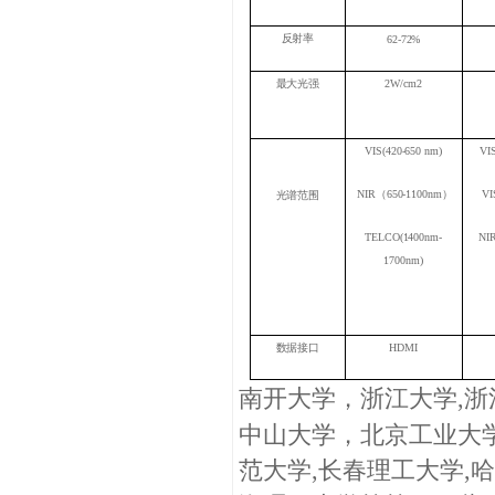
反射率
62-72%
最大光强
2W/cm2
VIS(420-650 nm)
VI
NIR（650-1100nm）
VI
光谱范围
TELCO(1400nm-
NIR
1700nm)
数据接口
HDMI
南开大学，浙江大学
,
中山大学，北京工业大
范大学
,
长春理工大学
,
哈