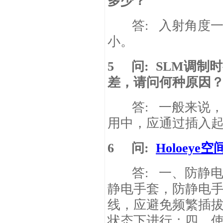
多少？
答
:
入射角度
小。
5
问
: SLM
调制时
差，请问何种原因
答
:
一般来说
用中，应通过插入
6
问
:
Holoeye
空
答
:
一、防静
静电手套，防静电
线，应避免频繁插
状态下进行；四、