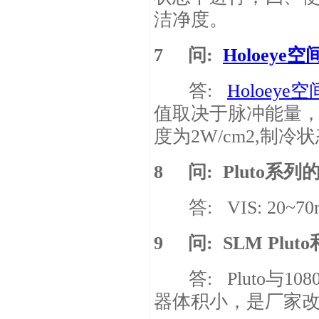
洁净度。
7
问
:
Holoeye
空
答
:
Holoeye
空
值取决于脉冲能量
度为
2W/cm2,
制冷状
8
问
: Pluto
系列
答
: VIS: 20~70
9
问
: SLM Pluto
答
: Pluto
与
108
器体积小，是厂家