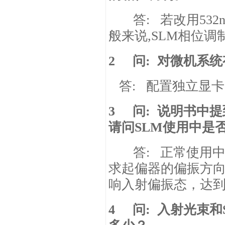
答
:
若改用
532
般来说
,SLM
相位调
2
问
:
对微机系统
答
:
配置独立显卡，
3
问
:
说明书中提
请问
SLM
使用中是
答
:
正常使用
求起偏器的偏振方
响入射偏振态，达
4
问
:
入射光束和