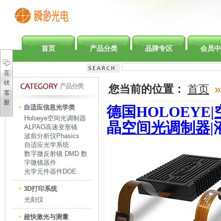
首页
产品分类
品牌专区
会员中
产品分类
您当前的位置：
首页
»
自适应信息光学类
德国HOLOEYE|
Holoeye空间光调制器
晶
空间光调制器
ALPAO高速变形镜
波前分析仪Phasics
自适应光学系统
数字微反射镜 DMD 数
字微镜器件
光学元件器件DOE
3D打印系统
光刻仪
超快激光与测量