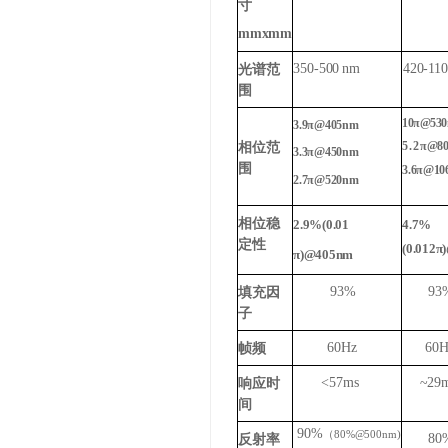
寸
mmxmm
350-500
nm
420-110
光谱范
围
10π@53
3.9π@405nm
5.2
π@8
相位范
3.3π@450nm
围
3.6π@10
2.7π@520nm
相位稳
2.9%(0.01
4.7%
定性
(0.012
π)@405nm
93%
93
填充因
子
60Hz
60H
帧频
<57ms
~29
响应时
间
90%
（
80%@500nm)
80
反射率