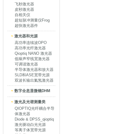
飞秒激光器
皮秒激光器
自相关仪
超短脉冲测量仪Frog
超快激光器件
激光器和光源
高功率连续波OPO
高功率光纤激光器
Qioptiq NANO 激光器
低噪声窄线宽激光器
可调谐激光器
半导体激光器和放大器
SLD和ASE宽带光源
双波长输出氦氖激光器
数字全息显微镜DHM
激光及光谱测量类
QIOPTIQ光纤耦合半导
体激光器
Diode & DPSS_qioptiq
激光驱动白光光源
等离子体宽带光源