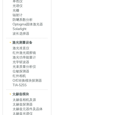
单色仪
光谱仪
光栅
辐射计
防嗮系数分析
Optogma固体激光器
Solarlight
波长选择器
激光测量设备
激光准直仪
红外激光观察镜
激光功率能量计
光学斩波器
光束质量分析仪
位敏探测器
红外相机
O/E转换模块探测器
TIA-525S
太赫兹模块
太赫兹相机及源
太赫兹探测器
太赫兹元器件及晶体
太赫兹光谱仪