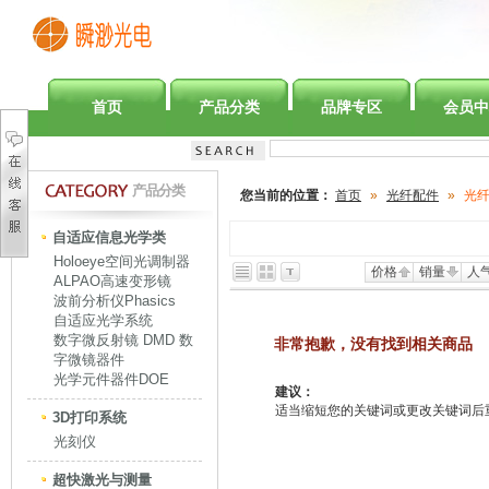
首页
产品分类
品牌专区
会员中
产品分类
您当前的位置：
首页
»
光纤配件
»
光
自适应信息光学类
Holoeye空间光调制器
价格
销量
人
ALPAO高速变形镜
波前分析仪Phasics
自适应光学系统
数字微反射镜 DMD 数
非常抱歉，没有找到相关商品
字微镜器件
光学元件器件DOE
建议：
适当缩短您的关键词或更改关键词后重新
3D打印系统
光刻仪
超快激光与测量