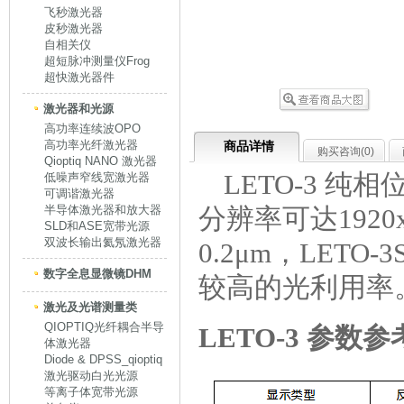
飞秒激光器
皮秒激光器
自相关仪
超短脉冲测量仪Frog
超快激光器件
激光器和光源
高功率连续波OPO
高功率光纤激光器
商品详情
购买咨询(
0
)
Qioptiq NANO 激光器
LETO-3 纯相
低噪声窄线宽激光器
可调谐激光器
半导体激光器和放大器
分辨率可达1920
SLD和ASE宽带光源
双波长输出氦氖激光器
0.2μm，LET
数字全息显微镜DHM
较高的光利用率
激光及光谱测量类
QIOPTIQ光纤耦合半导
LETO-3 参数参
体激光器
Diode & DPSS_qioptiq
激光驱动白光光源
等离子体宽带光源