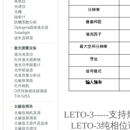
单色仪
光谱仪
光栅
辐射计
防嗮系数分析
Optogma固体激光器
Solarlight
波长选择器
激光测量设备
激光准直仪
红外激光观察镜
激光功率能量计
光学斩波器
光束质量分析仪
位敏探测器
红外相机
O/E转换模块探测器
TIA-525S
太赫兹模块
LETO-3----
太赫兹相机及源
太赫兹探测器
LETO-3纯
太赫兹元器件及晶体
太赫兹光谱仪