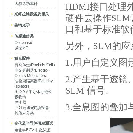
太赫兹功率计
HDMI接口处
光纤拉锥设备及相关
硬件去操作SLM
生物光学
口和基于标准软件
传感通信类
Optiphase
另外，SLM的
微光MOI
激光配件
1.用户自定义
普克尔盒/Pockels Cells
电光调制器/Electro-
Optics Modulators
2.产生基于透
法拉第隔离器/Faraday
Isolators
SLM 信号。
SESAM半导体可饱和
吸收镜
探测器
3.全息图的叠
EOT高速光电探测器
其他未分类
光伏及半导体研发测试
电化学ECV 扩散浓度