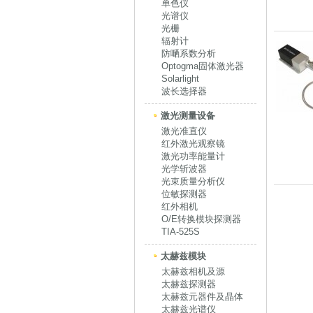
单色仪
光谱仪
光栅
辐射计
防嗮系数分析
Optogma固体激光器
Solarlight
波长选择器
激光测量设备
激光准直仪
红外激光观察镜
激光功率能量计
光学斩波器
光束质量分析仪
位敏探测器
红外相机
O/E转换模块探测器
TIA-525S
太赫兹模块
太赫兹相机及源
太赫兹探测器
太赫兹元器件及晶体
太赫兹光谱仪