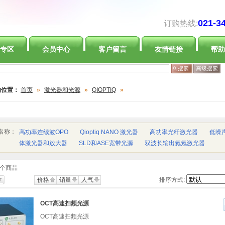
021-3
订购热线:
专区
会员中心
客户留言
友情链接
帮助
的位置：
首页
»
激光器和光源
»
QIOPTIQ
»
名称：
高功率连续波OPO
Qioptiq NANO 激光器
高功率光纤激光器
低噪
体激光器和放大器
SLD和ASE宽带光源
双波长输出氦氖激光器
个商品
价格
销量
人气
排序方式:
OCT高速扫频光源
OCT高速扫频光源