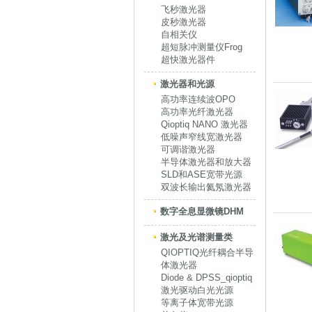
飞秒激光器
皮秒激光器
自相关仪
超短脉冲测量仪Frog
超快激光器件
激光器和光源
高功率连续波OPO
高功率光纤激光器
Qioptiq NANO 激光器
低噪声窄线宽激光器
可调谐激光器
半导体激光器和放大器
SLD和ASE宽带光源
双波长输出氦氖激光器
数字全息显微镜DHM
激光及光谱测量类
QIOPTIQ光纤耦合半导
体激光器
Diode & DPSS_qioptiq
激光驱动白光光源
等离子体宽带光源