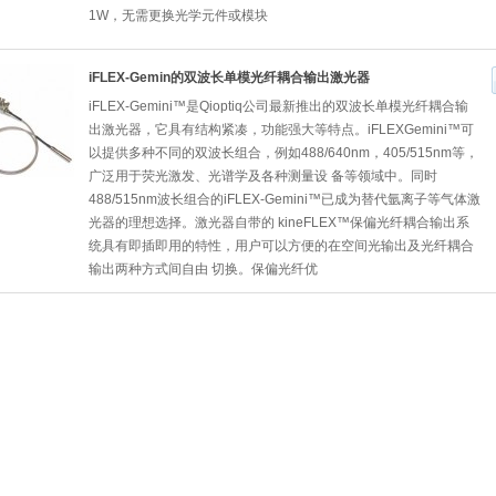
1W，无需更换光学元件或模块
iFLEX-Gemin的双波长单模光纤耦合输出激光器
iFLEX-Gemini™是Qioptiq公司最新推出的双波长单模光纤耦合输
出激光器，它具有结构紧凑，功能强大等特点。iFLEXGemini™可
以提供多种不同的双波长组合，例如488/640nm，405/515nm等，
广泛用于荧光激发、光谱学及各种测量设 备等领域中。同时
488/515nm波长组合的iFLEX-Gemini™已成为替代氩离子等气体激
光器的理想选择。激光器自带的 kineFLEX™保偏光纤耦合输出系
统具有即插即用的特性，用户可以方便的在空间光输出及光纤耦合
输出两种方式间自由 切换。保偏光纤优