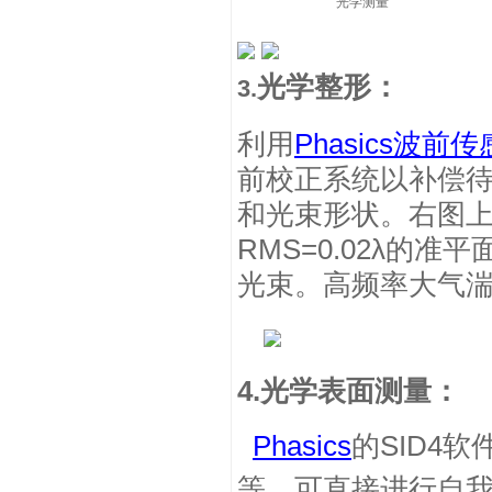
光学测量 透
光学整形：
3.
利用
Phasics
波前传
前校正系统以补偿
和光束形状。右图
RMS=0.02
λ的准平
光束。高频率大气
4.
光学表面测量：
Phasics
的
SID4
软
等，可直接进行自