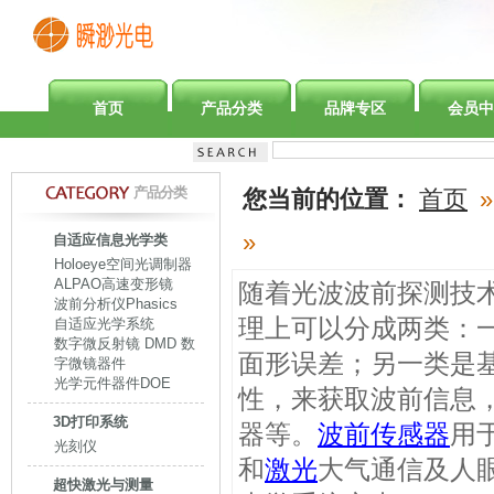
首页
产品分类
品牌专区
会员中
产品分类
您当前的位置：
首页
»
»
自适应信息光学类
Holoeye空间光调制器
ALPAO高速变形镜
随着光波波前探测技
波前分析仪Phasics
理上可以分成两类：
自适应光学系统
数字微反射镜 DMD 数
面形误差；另一类是
字微镜器件
光学元件器件DOE
性，来获取波前信息
3D打印系统
器等。
波前传感器
用
光刻仪
和
激光
大气通信及人
超快激光与测量