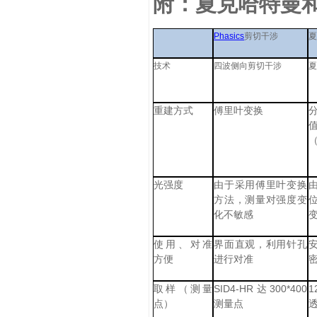
附：夏克哈特曼
Phasics
剪切干涉
技术
四波侧向剪切干涉
重建方式
傅里叶变换
光强度
由于采用傅里叶变换
方法，测量对强度变
化不敏感
使用、对准
界面直观，利用针孔
方便
进行对准
SID4-HR
300*400
1
取样（测量
达
点）
测量点