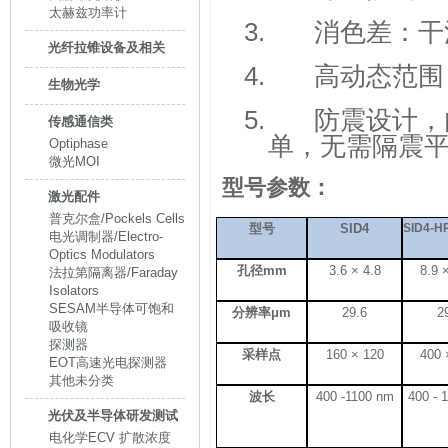
太赫兹功率计
3.
消色差：干
光纤拉锥设备及相关
4.
高动态范围
生物光学
5.
防震设计，
传感通信类
单，无需隔震
Optiphase
微光MOI
型号参数：
激光配件
普克尔盒/Pockels Cells
型号
SID4
SID4-H
电光调制器/Electro-
Optics Modulators
孔径
mm
3.6 × 4.8
8.9 
法拉第隔离器/Faraday
Isolators
SESAM半导体可饱和
分辨率
μm
29.6
2
吸收镜
探测器
采样点
160 × 120
400 
EOT高速光电探测器
其他未分类
波长
400 -1100 nm
400 - 
光伏及半导体研发测试
电化学ECV 扩散浓度