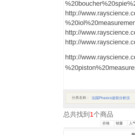
%20boucher%20spie%2
http://www.rayscience.
%20iol%20measuremen
http://www.rayscience.
http://www.rayscience
http://www.rayscience.
%20piston%20measurem
分类名称：
法国Phasics波前分析仪
总共找到
1
个商品
价格
销量
人
商