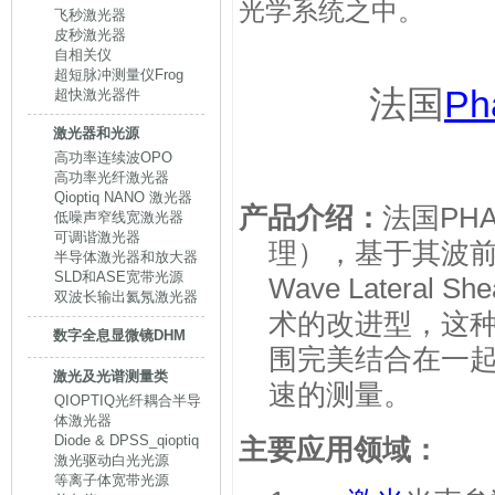
光学系统之中。
飞秒激光器
皮秒激光器
自相关仪
超短脉冲测量仪Frog
法国
Ph
超快激光器件
激光器和光源
高功率连续波OPO
高功率光纤激光器
Qioptiq NANO 激光器
产品介绍：
法国PHA
低噪声窄线宽激光器
可调谐激光器
理），基于其波前
半导体激光器和放大器
SLD和ASE宽带光源
Wave Lateral 
双波长输出氦氖激光器
术的改进型，这
数字全息显微镜DHM
围完美结合在一
激光及光谱测量类
速的测量。
QIOPTIQ光纤耦合半导
体激光器
Diode & DPSS_qioptiq
主要应用领域：
激光驱动白光光源
等离子体宽带光源