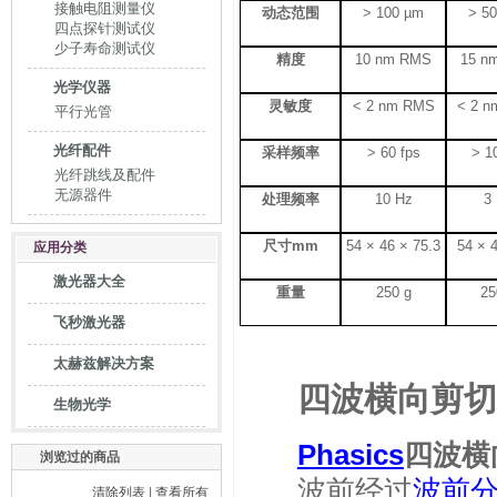
接触电阻测量仪
动态范围
> 100 µm
> 5
四点探针测试仪
少子寿命测试仪
精度
10 nm RMS
15 n
光学仪器
灵敏度
< 2 nm RMS
< 2 
平行光管
光纤配件
采样频率
> 60 fps
> 1
光纤跳线及配件
无源器件
处理频率
10 Hz
3
尺寸
mm
54 × 46 × 75.3
54 × 
应用分类
激光器大全
重量
250 g
25
飞秒激光器
太赫兹解决方案
四波横向剪切
生物光学
Phasics
四波横
浏览过的商品
波前经过
波前
清除列表
|
查看所有