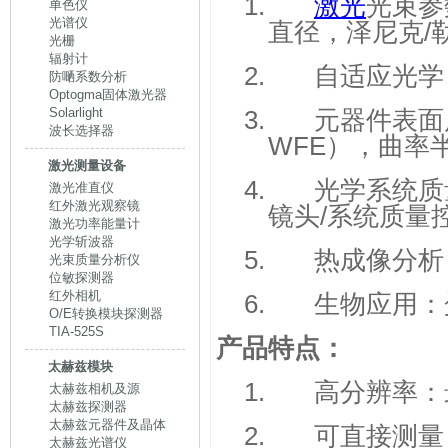
1.
激光
光束参
单色仪
光谱仪
直径，泽尼克
/
光栅
辐射计
2.
自适应光学
防嗮系数分析
Optogma固体激光器
Solarlight
3.
元器件表面
波长选择器
WFE
），曲率
激光测量设备
4.
光学系统质
激光准直仪
红外激光观察镜
镜头
/
系统质量
激光功率能量计
光学斩波器
5.
热成像分析
光束质量分析仪
位敏探测器
红外相机
6.
生物应用：
O/E转换模块探测器
TIA-525S
产品特点：
太赫兹模块
1.
高分辨率：
太赫兹相机及源
太赫兹探测器
太赫兹元器件及晶体
2.
可直接测量
太赫兹光谱仪