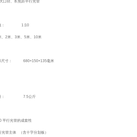
大口径、长焦距平行光管
镜： 1∶10
米、2米、3米、5米、10米
尺寸： 680×150×135毫米
量： 7.5公斤
50 平行光管的成套性
光管主体 （含十字分划板）