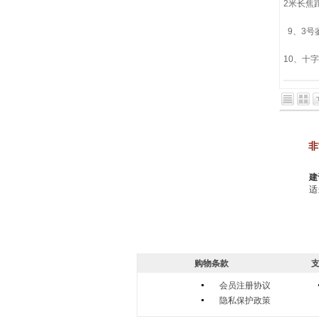
2米长焦
9、3号
10、
非
建
适
购物条款
支
会员注册协议
隐私保护政策