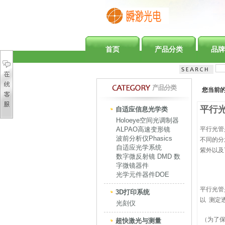
首页
产品分类
品牌
产品分类
您当前
平行
自适应信息光学类
Holoeye空间光调制器
ALPAO高速变形镜
平行光管
波前分析仪Phasics
不同的分
自适应光学系统
紫外以及
数字微反射镜 DMD 数
字微镜器件
光学元件器件DOE
平行光管
3D打印系统
以 测定
光刻仪
（为了保
超快激光与测量