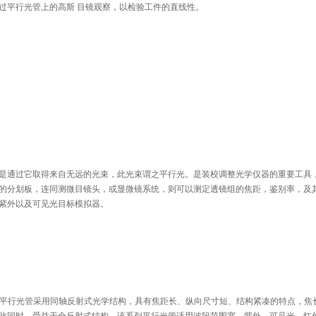
过平行光管上的高斯 目镜观察，以检验工件的直线性。
是通过它取得来自无远的光束，此光束谓之平行光。是装校调整光学仪器的重要工具
的分划板，连同测微目镜头，或显微镜系统，则可以测定透镜组的焦距，鉴别率，及
紫外以及可见光目标模拟器。
列平行光管采用同轴反射式光学结构，具有焦距长、纵向尺寸短、结构紧凑的特点，焦