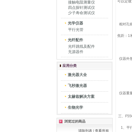
可以定做
接触电阻测量仪
四点探针测试仪
少子寿命测试仪
光学仪器
相对孔
平行光管
焦距：1
光纤配件
光纤跳线及配件
无源器件
仪器外形
应用分类
激光器大全
飞秒激光器
仪器重
太赫兹解决方案
生物光学
三、F5
浏览过的商品
1、平行
清除列表
|
查看所有