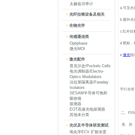
太赫兹功率计
a.可见
光纤拉锥设备及相关
b.紫外
生物光学
c.红外
传感通信类
Optiphase
d.靶标
微光MOI
e.
激光
指
激光配件
普克尔盒/Pockels Cells
电光调制器/Electro-
Optics Modulators
法拉第隔离器/Faraday
Isolators
平行光管 
SESAM半导体可饱和
吸收镜
探测器
EOT高速光电探测器
二、F5
其他未分类
焦 距（
光伏及半导体研发测试
电化学ECV 扩散浓度