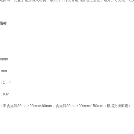
此同时，受益于全反射式结构，该系列平行光管适用波段范围宽，紫外、可见光、红
指标
0mm
 mm
：1：4
0.6°
不含光源80mm×90mm×80mm，含光源80mm×90mm×150mm（根据光源而定）