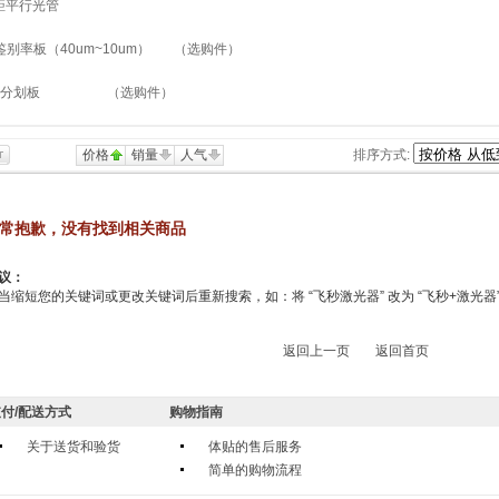
距平行光管
鉴别率板（40um~10um） （选购件）
十字分划板 （选购件）
价格
销量
人气
排序方式:
常抱歉，没有找到相关商品
议：
当缩短您的关键词或更改关键词后重新搜索，如：将 “飞秒激光器” 改为 “飞秒+激光器
返回上一页
返回首页
付/配送方式
购物指南
关于送货和验货
体贴的售后服务
简单的购物流程