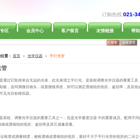
021-3
订购热线:
专区
会员中心
客户留言
友情链接
帮助
的位置：
首页
»
光学仪器
»
平行光管
光管
是通过它取得来自无远的光束，此光束谓之平行光。是装校调整光学仪器的重要工具
划板，连同测微目镜头，或显微镜系统，则可以测定透镜组的焦距，鉴别率，及其他
可见光目标模拟器。
是装校、调整光学仪器的重要工具之一，也是光学量度仪器 中的重要成员。配用不同
透镜或透镜组的焦距、鉴别率及其它成像质量。
证检查或测量精度，被检透镜或透镜组的焦距，最好不大于平行光管的焦距的二分之