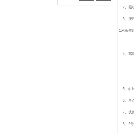
2、照明
3、变压
1米长焦
4、高斯目
5、ф
6、星
7、玻罗板
8、2号