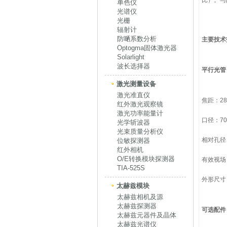
比）。与
单色仪
光谱仪
光栅
辐射计
防嗮系数分析
主要技术
Optogma固体激光器
Solarlight
波长选择器
平行光管
激光测量设备
激光准直仪
焦距：28
红外激光观察镜
激光功率能量计
口径：70
光学斩波器
光束质量分析仪
相对孔径
位敏探测器
红外相机
O/E转换模块探测器
有效视场：
TIA-525S
外形尺寸：
太赫兹模块
太赫兹相机及源
太赫兹探测器
可选配件
太赫兹元器件及晶体
太赫兹光谱仪