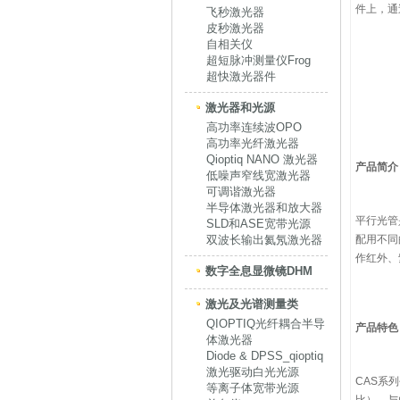
件上，通
飞秒激光器
皮秒激光器
自相关仪
超短脉冲测量仪Frog
超快激光器件
激光器和光源
高功率连续波OPO
高功率光纤激光器
Qioptiq NANO 激光器
产品简介
低噪声窄线宽激光器
可调谐激光器
半导体激光器和放大器
平行光管
SLD和ASE宽带光源
双波长输出氦氖激光器
配用不同
作红外、
数字全息显微镜DHM
激光及光谱测量类
QIOPTIQ光纤耦合半导
产品特色
体激光器
Diode & DPSS_qioptiq
激光驱动白光光源
CAS系
等离子体宽带光源