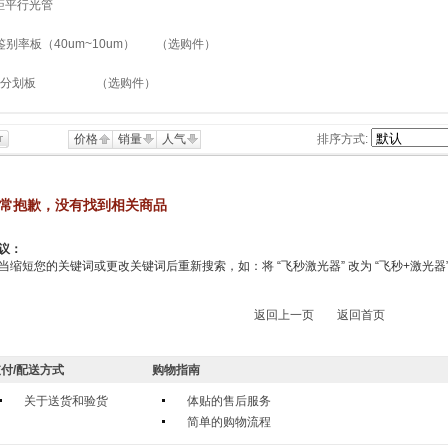
距平行光管
鉴别率板（40um~10um） （选购件）
十字分划板 （选购件）
价格
销量
人气
排序方式:
常抱歉，没有找到相关商品
议：
当缩短您的关键词或更改关键词后重新搜索，如：将 “飞秒激光器” 改为 “飞秒+激光器
返回上一页
返回首页
付/配送方式
购物指南
关于送货和验货
体贴的售后服务
简单的购物流程