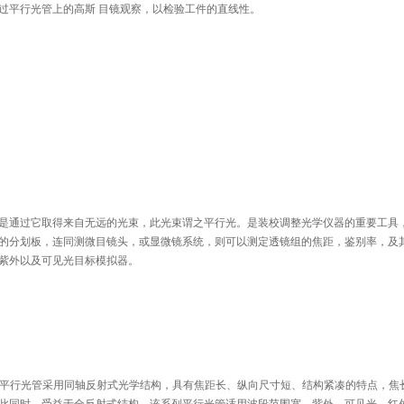
过平行光管上的高斯 目镜观察，以检验工件的直线性。
是通过它取得来自无远的光束，此光束谓之平行光。是装校调整光学仪器的重要工具
的分划板，连同测微目镜头，或显微镜系统，则可以测定透镜组的焦距，鉴别率，及
紫外以及可见光目标模拟器。
列平行光管采用同轴反射式光学结构，具有焦距长、纵向尺寸短、结构紧凑的特点，焦