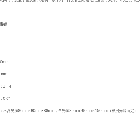
此同时，受益于全反射式结构，该系列平行光管适用波段范围宽，紫外、可见光、红
指标
0mm
 mm
：1：4
0.6°
不含光源80mm×90mm×80mm，含光源80mm×90mm×150mm（根据光源而定）