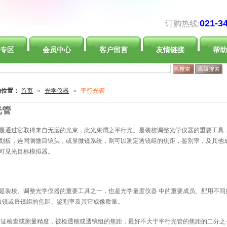
021-3
订购热线:
专区
会员中心
客户留言
友情链接
帮助
的位置：
首页
»
光学仪器
»
平行光管
光管
是通过它取得来自无远的光束，此光束谓之平行光。是装校调整光学仪器的重要工具
划板，连同测微目镜头，或显微镜系统，则可以测定透镜组的焦距，鉴别率，及其他
可见光目标模拟器。
是装校、调整光学仪器的重要工具之一，也是光学量度仪器 中的重要成员。配用不同
透镜或透镜组的焦距、鉴别率及其它成像质量。
证检查或测量精度，被检透镜或透镜组的焦距，最好不大于平行光管的焦距的二分之