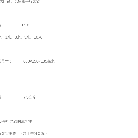
大口径、长焦距平行光管
镜： 1∶10
米、2米、3米、5米、10米
尺寸： 680×150×135毫米
量： 7.5公斤
50 平行光管的成套性
光管主体 （含十字分划板）