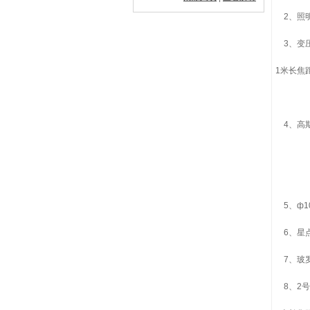
2、照明
3、变压
1米长焦
4、高斯目
5、ф
6、星
7、玻罗板
8、2号