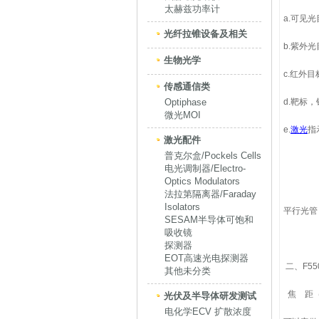
太赫兹功率计
a.可见
光纤拉锥设备及相关
b.紫外
生物光学
c.红外
传感通信类
Optiphase
d.靶标
微光MOI
e.
激光
指
激光配件
普克尔盒/Pockels Cells
电光调制器/Electro-
Optics Modulators
法拉第隔离器/Faraday
Isolators
平行光管 
SESAM半导体可饱和
吸收镜
探测器
EOT高速光电探测器
二、F5
其他未分类
焦 距（
光伏及半导体研发测试
电化学ECV 扩散浓度