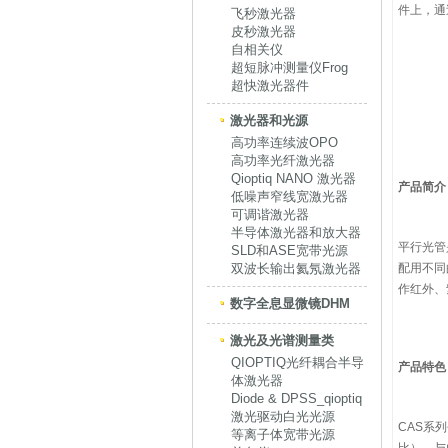
件上，通
飞秒激光器
皮秒激光器
自相关仪
超短脉冲测量仪Frog
超快激光器件
激光器和光源
高功率连续波OPO
高功率光纤激光器
Qioptiq NANO 激光器
产品简介
低噪声窄线宽激光器
可调谐激光器
半导体激光器和放大器
平行光管
SLD和ASE宽带光源
双波长输出氦氖激光器
配用不同
作红外、
数字全息显微镜DHM
激光及光谱测量类
QIOPTIQ光纤耦合半导
产品特色
体激光器
Diode & DPSS_qioptiq
激光驱动白光光源
CAS系
等离子体宽带光源