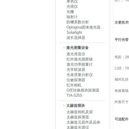
比）。与
单色仪
光谱仪
光栅
辐射计
防嗮系数分析
主要技术
Optogma固体激光器
Solarlight
波长选择器
平行光管
激光测量设备
激光准直仪
焦距：28
红外激光观察镜
激光功率能量计
口径：70
光学斩波器
光束质量分析仪
相对孔径
位敏探测器
红外相机
O/E转换模块探测器
有效视场：
TIA-525S
外形尺寸：
太赫兹模块
太赫兹相机及源
太赫兹探测器
可选配件
太赫兹元器件及晶体
太赫兹光谱仪