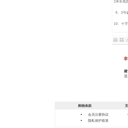
2米长焦
9、3号
10、
非
建
适
购物条款
支
会员注册协议
隐私保护政策