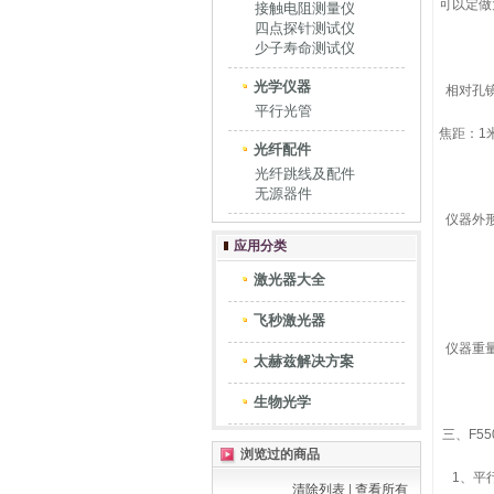
可以定做
接触电阻测量仪
四点探针测试仪
少子寿命测试仪
光学仪器
相对孔
平行光管
焦距：1
光纤配件
光纤跳线及配件
无源器件
仪器外形
应用分类
激光器大全
飞秒激光器
仪器重
太赫兹解决方案
生物光学
三、F5
浏览过的商品
1、平行
清除列表
|
查看所有