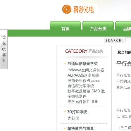
首页
产品分类
品牌
产品分类
您当前
平行
自适应信息光学类
Holoeye空间光调制器
ALPAO高速变形镜
平行光管
波前分析仪Phasics
不同的分
自适应光学系统
紫外以及
数字微反射镜 DMD 数
字微镜器件
光学元件器件DOE
平行光管
3D打印系统
以 测定
光刻仪
（为了保
超快激光与测量