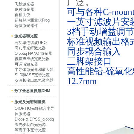
广泛。
飞秒激光器
可与各种
C-moun
皮秒激光器
自相关仪
一英寸滤波片安
超短脉冲测量仪Frog
超快激光器件
3
档手动增益调
激光器和光源
标准视频输出格
高功率连续波OPO
高功率光纤激光器
同步耦合输入
Qioptiq NANO 激光器
三脚架接口
低噪声窄线宽激光器
可调谐激光器
高性能铅
-
硫氧化
半导体激光器和放大器
SLD和ASE宽带光源
12.7mm
双波长输出氦氖激光器
数字全息显微镜DHM
激光及光谱测量类
QIOPTIQ光纤耦合半导
体激光器
Diode & DPSS_qioptiq
激光驱动白光光源
等离子体宽带光源