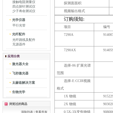
接触电阻测量仪
探测面面积
四点探针测试仪
少子寿命测试仪
视频输出格式
订购须知
:
光学仪器
平行光管
项目
编号
光纤配件
7290A
91400
光纤跳线及配件
无源器件
7290AX
91405
应用分类
激光器大全
选择
-06:
扩展光谱
范围
飞秒激光器
选择
-E:CCIR
视频
太赫兹解决方案
格式
生物光学
1X
物镜
91522
浏览过的商品
2X
物镜
90302
0.5X-3X
变焦物镜
90800
清除列表
|
查看所有