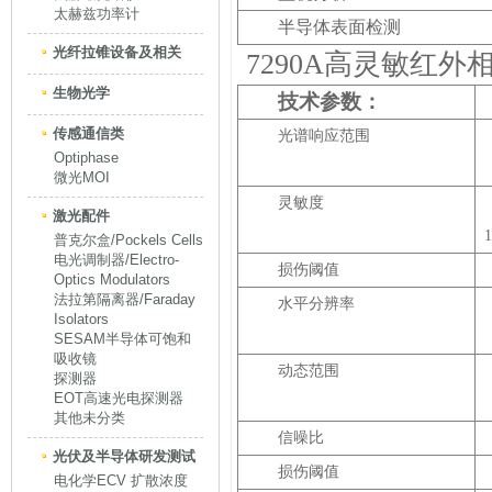
太赫兹功率计
半导体表面检测
光纤拉锥设备及相关
7290A高灵敏红外相机el
生物光学
技术参数：
传感通信类
光谱响应范围
Optiphase
微光MOI
灵敏度
激光配件
普克尔盒/Pockels Cells
电光调制器/Electro-
损伤阈值
Optics Modulators
法拉第隔离器/Faraday
水平分辨率
Isolators
SESAM半导体可饱和
吸收镜
动态范围
探测器
EOT高速光电探测器
其他未分类
信噪比
光伏及半导体研发测试
损伤阈值
电化学ECV 扩散浓度