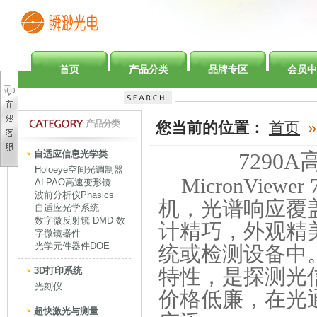
首页
产品分类
品牌专区
会员中
产品分类
您当前的位置：
首页
»
自适应信息光学类
7290A
Holoeye空间光调制器
MicronViewer 
ALPAO高速变形镜
波前分析仪Phasics
机，光谱响应覆
自适应光学系统
数字微反射镜 DMD 数
计精巧，外观精
字微镜器件
光学元件器件DOE
统或检测设备中
特性，是探测光
3D打印系统
光刻仪
价格低廉，在光
超快激光与测量