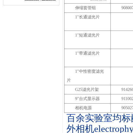
伸缩套管组
90800
1"
长通滤光片
1"
短通滤光片
1"
带通滤光片
1"
中性密度滤光
片
G25
滤光片架
91426
9”
台式显示器
91100
相机电源
90502
百余实验室均标
外相机electrophy