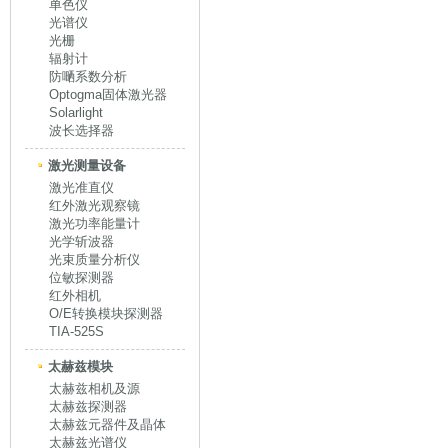
单色仪
光谱仪
光栅
辐射计
防嗮系数分析
Optogma固体激光器
Solarlight
波长选择器
激光测量设备
激光准直仪
红外激光观察镜
激光功率能量计
光学斩波器
光束质量分析仪
位敏探测器
红外相机
O/E转换模块探测器
TIA-525S
太赫兹模块
太赫兹相机及源
太赫兹探测器
太赫兹元器件及晶体
太赫兹光谱仪