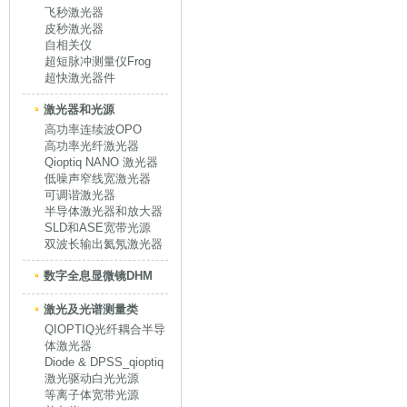
飞秒激光器
皮秒激光器
自相关仪
超短脉冲测量仪Frog
超快激光器件
激光器和光源
高功率连续波OPO
高功率光纤激光器
Qioptiq NANO 激光器
低噪声窄线宽激光器
可调谐激光器
半导体激光器和放大器
SLD和ASE宽带光源
双波长输出氦氖激光器
数字全息显微镜DHM
激光及光谱测量类
QIOPTIQ光纤耦合半导
体激光器
Diode & DPSS_qioptiq
激光驱动白光光源
等离子体宽带光源