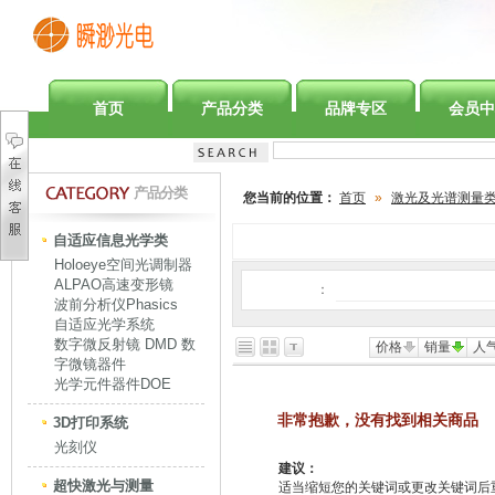
首页
产品分类
品牌专区
会员中
产品分类
您当前的位置：
首页
»
激光及光谱测量
自适应信息光学类
Holoeye空间光调制器
ALPAO高速变形镜
：
波前分析仪Phasics
自适应光学系统
数字微反射镜 DMD 数
价格
销量
人
字微镜器件
光学元件器件DOE
非常抱歉，没有找到相关商品
3D打印系统
光刻仪
建议：
超快激光与测量
适当缩短您的关键词或更改关键词后重新