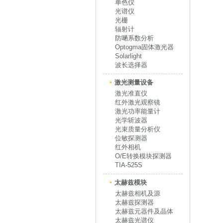
单色仪
光谱仪
光栅
辐射计
防嗮系数分析
Optogma固体激光器
Solarlight
波长选择器
激光测量设备
激光准直仪
红外激光观察镜
激光功率能量计
光学斩波器
光束质量分析仪
位敏探测器
红外相机
O/E转换模块探测器
TIA-525S
太赫兹模块
太赫兹相机及源
太赫兹探测器
太赫兹元器件及晶体
太赫兹光谱仪