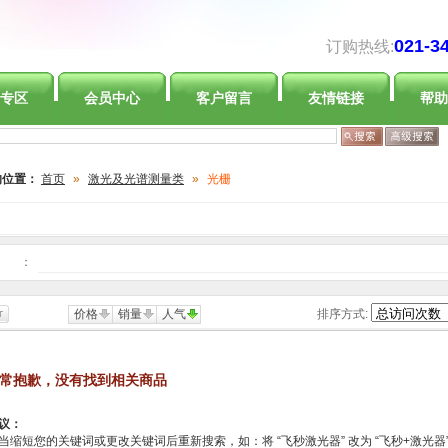
021-3
订购热线:
专区
会员中心
客户留言
友情链接
帮助
的位置：
首页
»
激光及光谱测量类
»
光栅
：
价格
销量
人气
排序方式:
常抱歉，没有找到相关商品
议：
当缩短您的关键词或更改关键词后重新搜索，如：将 “飞秒激光器” 改为 “飞秒+激光器