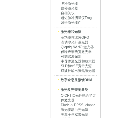
飞秒激光器
皮秒激光器
自相关仪
超短脉冲测量仪Frog
超快激光器件
激光器和光源
高功率连续波OPO
高功率光纤激光器
Qioptiq NANO 激光器
低噪声窄线宽激光器
可调谐激光器
半导体激光器和放大器
SLD和ASE宽带光源
双波长输出氦氖激光器
数字全息显微镜DHM
激光及光谱测量类
QIOPTIQ光纤耦合半导
体激光器
Diode & DPSS_qioptiq
激光驱动白光光源
等离子体宽带光源