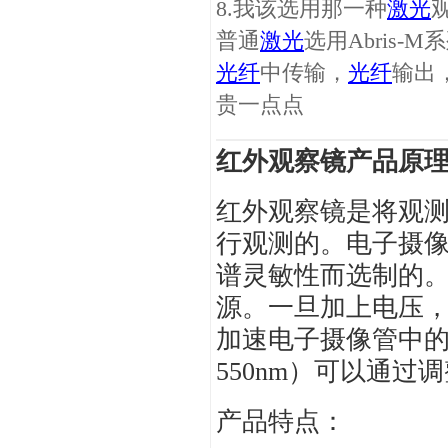
8.我该选用那一种
激光
普通
激光
选用Abris-M
光纤
中传输，
光纤
输出
贵一点点
红外观察镜
产品原
红外观察镜是将观
行观测的。电子摄像
谱灵敏性而选制的
源。一旦加上电压，内
加速电子摄像管中
550nm）可以通过
产品特点：