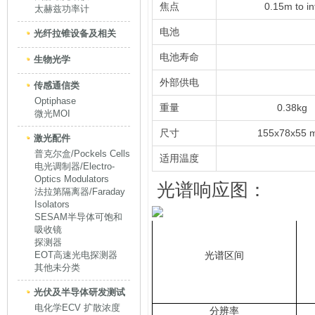
焦点
0.15m to in
太赫兹功率计
电池
光纤拉锥设备及相关
电池寿命
生物光学
外部供电
传感通信类
Optiphase
重量
0.38kg
微光MOI
尺寸
155x78x55 
激光配件
普克尔盒/Pockels Cells
适用温度
电光调制器/Electro-
Optics Modulators
光谱响应图：
法拉第隔离器/Faraday
Isolators
SESAM半导体可饱和
吸收镜
探测器
EOT高速光电探测器
光谱区间
其他未分类
光伏及半导体研发测试
电化学ECV 扩散浓度
分辨率