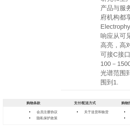
产品与服
府机构都享
Electro
响应从可见光
高亮，高
可接C接
100－150
光谱范围到1
围到1.
购物条款
支付/配送方式
购物
会员注册协议
关于送货和验货
隐私保护政策