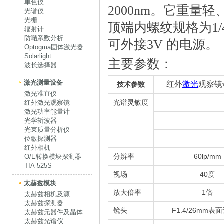
单色仪
2000nm。它重
光谱仪
光栅
顶端内螺纹规格为1/4
辐射计
防嗮系数分析
可外接3V 的电源。
Optogma固体激光器
Solarlight
主要参数：
波长选择器
激光测量设备
红外
激光
观察镜
技术参数
激光准直仪
光谱灵敏度
红外激光观察镜
激光功率能量计
光学斩波器
光束质量分析仪
位敏探测器
红外相机
分辨率
60lp/mm
O/E转换模块探测器
TIA-525S
视场
40度
太赫兹模块
放大倍率
1倍
太赫兹相机及源
太赫兹探测器
镜头
F1.4/26mm表
太赫兹元器件及晶体
太赫兹光谱仪