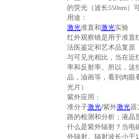
的荧光（波长550nm
用途：
激光
准直和
激光
实验
红外观察镜是用于准直
法医鉴定和艺术品复原
与可见光相比，当在近
率和反射率。所以，这
品，油画等，看到肉眼
光片）
紫外应用：
准分子
激光
/紫外
激光
器
路的检测和分析；液晶
什么是紫外辐射？当电磁
外辐射。辐射波长小于18