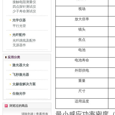
接触电阻测量仪
四点探针测试仪
视场
少子寿命测试仪
放大倍率
光学仪器
平行光管
镜头
光纤配件
焦点
光纤跳线及配件
无源器件
电池
应用分类
电池寿命
激光器大全
外部供电
飞秒激光器
重量
太赫兹解决方案
尺寸
生物光学
适用温度
浏览过的商品
最小感应功率密度
清除列表
|
查看所有