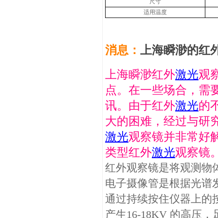
尺寸
适用温度
消息：
上海瞬渺的红
上海瞬渺红外
激光
观
点。在一些场合，需
讯。由于红外
激光
的
大的困难，经过与研
激光
观察镜并非常好
类型红外
激光
观察镜
红外观察镜是将观测物
电子摄像管是根据光谱发
通过持续按住仪器上的按
产生16-18KV 的