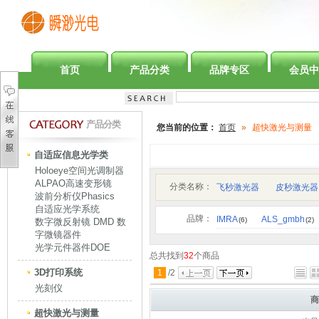
首页
产品分类
品牌专区
会员中
产品分类
您当前的位置：
首页
»
超快激光与测量
自适应信息光学类
Holoeye空间光调制器
ALPAO高速变形镜
分类名称：
飞秒激光器
皮秒激光器
波前分析仪Phasics
自适应光学系统
品牌：
IMRA
ALS_gmbh
(6)
(2)
数字微反射镜 DMD 数
字微镜器件
光学元件器件DOE
总共找到
32
个商品
3D打印系统
1
/
2
光刻仪
商
超快激光与测量