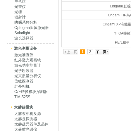
单色仪
Origami
光谱仪
光栅
Origami 
辐射计
防嗮系数分析
Origami XP
Optogma固体激光器
Solarlight
YFOA掺
波长选择器
PErL掺
激光测量设备
1
2
激光准直仪
红外激光观察镜
激光功率能量计
光学斩波器
光束质量分析仪
位敏探测器
红外相机
O/E转换模块探测器
TIA-525S
太赫兹模块
太赫兹相机及源
太赫兹探测器
太赫兹元器件及晶体
太赫兹光谱仪