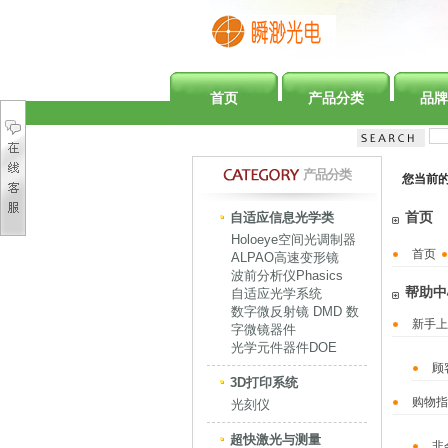
首页
产品分类
品牌
产品分类
您当前
首页
自适应信息光学类
Holoeye空间光调制器
首页
ALPAO高速变形镜
波前分析仪Phasics
帮助中
自适应光学系统
数字微反射镜 DMD 数
新手上
字微镜器件
光学元件器件DOE
顾
3D打印系统
购物指
光刻仪
超快激光与测量
非