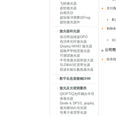
飞秒激光器
皮秒激光器
支付/
自相关仪
超短脉冲测量仪Frog
配
超快激光器件
购物条
激光器和光源
高功率连续波OPO
会
高功率光纤激光器
Qioptiq NANO 激光器
公司简
低噪声窄线宽激光器
可调谐激光器
联系我
半导体激光器和放大器
SLD和ASE宽带光源
双波长输出氦氖激光器
数字全息显微镜DHM
激光及光谱测量类
QIOPTIQ光纤耦合半导
体激光器
Diode & DPSS_qioptiq
激光驱动白光光源
等离子体宽带光源