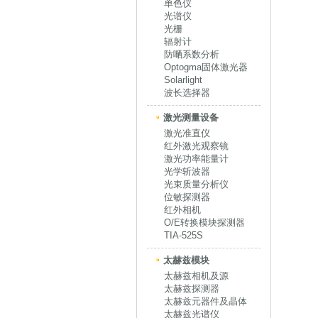
单色仪
光谱仪
光栅
辐射计
防嗮系数分析
Optogma固体激光器
Solarlight
波长选择器
激光测量设备
激光准直仪
红外激光观察镜
激光功率能量计
光学斩波器
光束质量分析仪
位敏探测器
红外相机
O/E转换模块探测器
TIA-525S
太赫兹模块
太赫兹相机及源
太赫兹探测器
太赫兹元器件及晶体
太赫兹光谱仪