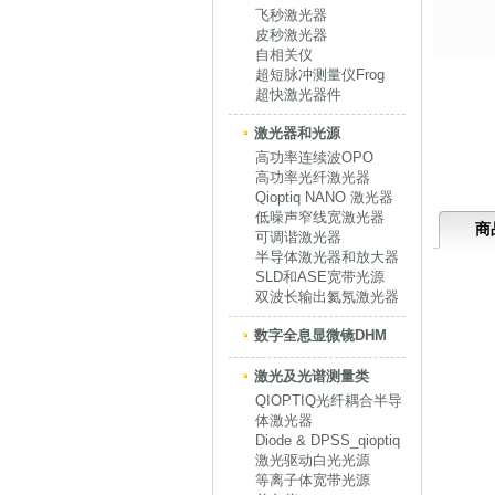
飞秒激光器
皮秒激光器
自相关仪
超短脉冲测量仪Frog
超快激光器件
激光器和光源
高功率连续波OPO
高功率光纤激光器
Qioptiq NANO 激光器
低噪声窄线宽激光器
商
可调谐激光器
半导体激光器和放大器
SLD和ASE宽带光源
双波长输出氦氖激光器
数字全息显微镜DHM
激光及光谱测量类
QIOPTIQ光纤耦合半导
体激光器
Diode & DPSS_qioptiq
激光驱动白光光源
等离子体宽带光源