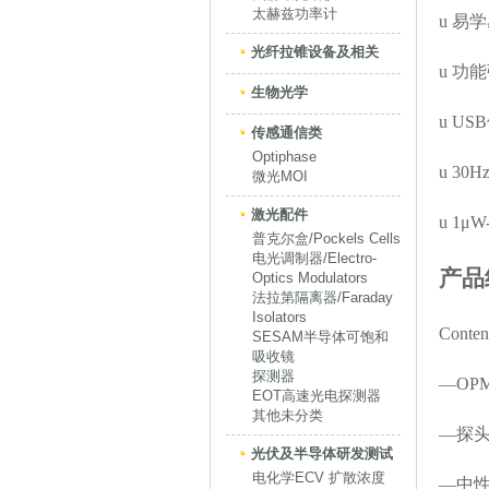
太赫兹功率计
u
易学
光纤拉锥设备及相关
u
功能
生物光学
u
US
传感通信类
Optiphase
u
30
微光MOI
激光配件
u
1μ
普克尔盒/Pockels Cells
电光调制器/Electro-
产品
Optics Modulators
法拉第隔离器/Faraday
Isolators
Content
SESAM半导体可饱和
吸收镜
探测器
—
OP
EOT高速光电探测器
其他未分类
—探头（
光伏及半导体研发测试
电化学ECV 扩散浓度
—中性