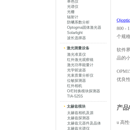
单色仪
光谱仪
光栅
辐射计
Qiopti
防嗮系数分析
Optogma固体激光器
800 - 
Solarlight
个规
波长选择器
激光测量设备
软件
激光准直仪
品的
红外激光观察镜
激光功率能量计
光学斩波器
OPM
光束质量分析仪
优良
位敏探测器
红外相机
O/E转换模块探测器
TIA-525S
太赫兹模块
产品
太赫兹相机及源
太赫兹探测器
u
高性
太赫兹元器件及晶体
太赫兹光谱仪