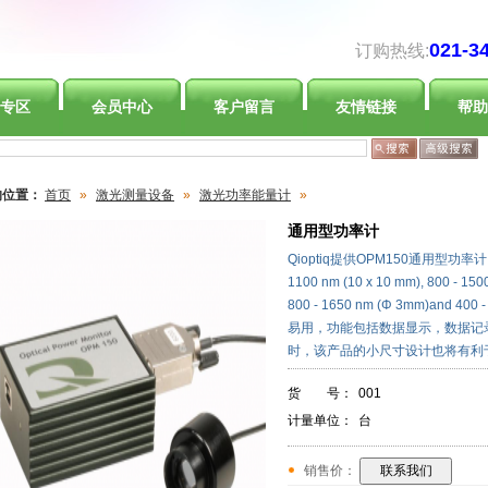
021-3
订购热线:
专区
会员中心
客户留言
友情链接
帮助
的位置：
首页
»
激光测量设备
»
激光功率能量计
»
通用型功率计
Qioptiq提供OPM150通用型
1100 nm (10 x 10 mm), 800 - 150
800 - 1650 nm (Φ 3mm)and 
易用，功能包括数据显示，数据记
时，该产品的小尺寸设计也将有利于O
货 号：
001
计量单位：
台
销售价：