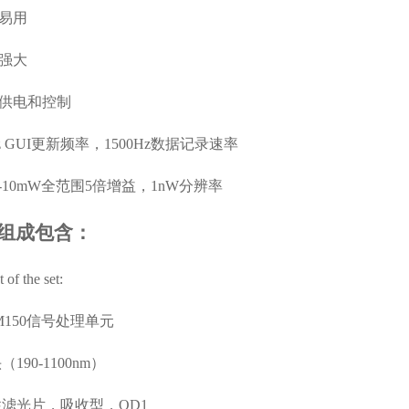
易用
强大
B供电和控制
Hz GUI更新频率，1500Hz数据记录速率
W-10mW全范围5倍增益，1nW分辨率
组成包含：
 of the set:
M150信号处理单元
190-1100nm）
滤光片，吸收型，OD1