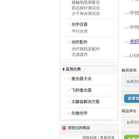
接触电阻测量仪
四点探针测试仪
—中性
少子寿命测试仪
光学仪器
—中性
平行光管
—
光
光纤配件
光纤跳线及配件
无源器件
—US
应用分类
购买咨询
激光器大全
如果您
飞秒激光器
太赫兹解决方案
商品评论
生物光学
如果您
浏览过的商品
清除列表
|
查看所有