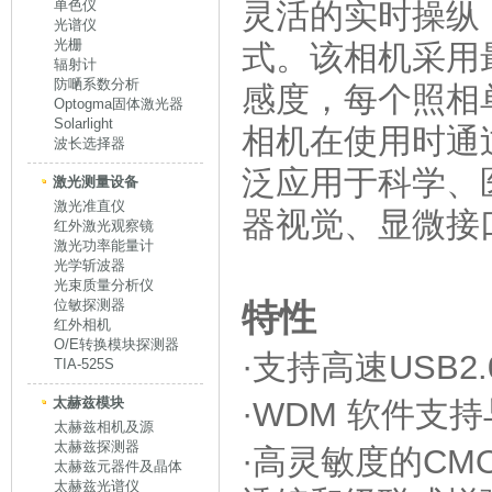
单色仪
灵活的实时操纵
光谱仪
光栅
式。该相机采用
辐射计
防嗮系数分析
感度，每个照相
Optogma固体激光器
Solarlight
相机在使用时通
波长选择器
泛应用于科学、
激光测量设备
激光准直仪
器视觉、显微接
红外激光观察镜
激光功率能量计
光学斩波器
光束质量分析仪
位敏探测器
特性
红外相机
O/E转换模块探测器
·支持高速USB2
TIA-525S
太赫兹模块
·WDM 软件支
太赫兹相机及源
太赫兹探测器
·高灵敏度的CM
太赫兹元器件及晶体
太赫兹光谱仪