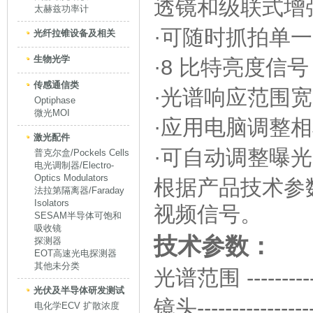
透镜和级联式增
太赫兹功率计
·可随时抓拍单
光纤拉锥设备及相关
生物光学
·8 比特亮度信号
传感通信类
·光谱响应范围宽，
Optiphase
微光MOI
·应用电脑调整
激光配件
·可自动调整曝
普克尔盒/Pockels Cells
电光调制器/Electro-
Optics Modulators
根据产品技术参
法拉第隔离器/Faraday
Isolators
视频信号。
SESAM半导体可饱和
吸收镜
技术参数：
探测器
EOT高速光电探测器
其他未分类
光谱范围 ----------
光伏及半导体研发测试
镜头--------------
电化学ECV 扩散浓度