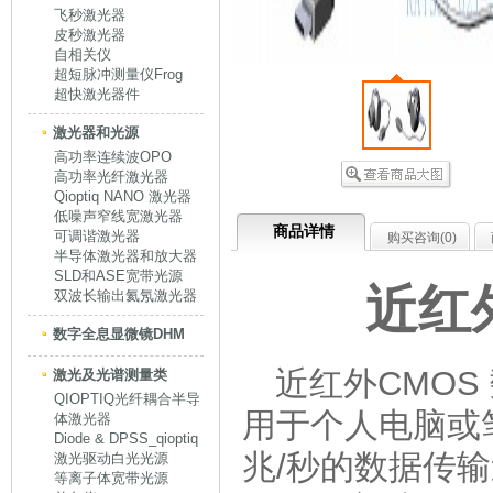
飞秒激光器
皮秒激光器
自相关仪
超短脉冲测量仪Frog
超快激光器件
激光器和光源
高功率连续波OPO
高功率光纤激光器
Qioptiq NANO 激光器
低噪声窄线宽激光器
商品详情
可调谐激光器
购买咨询(
0
)
半导体激光器和放大器
SLD和ASE宽带光源
近红
双波长输出氦氖激光器
数字全息显微镜DHM
近红外CMOS
激光及光谱测量类
QIOPTIQ光纤耦合半导
用于个人电脑或笔
体激光器
Diode & DPSS_qioptiq
兆/秒的数据传
激光驱动白光光源
等离子体宽带光源