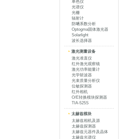
单色仪
光谱仪
光栅
辐射计
防嗮系数分析
Optogma固体激光器
Solarlight
波长选择器
激光测量设备
激光准直仪
红外激光观察镜
激光功率能量计
光学斩波器
光束质量分析仪
位敏探测器
红外相机
O/E转换模块探测器
TIA-525S
太赫兹模块
太赫兹相机及源
太赫兹探测器
太赫兹元器件及晶体
太赫兹光谱仪