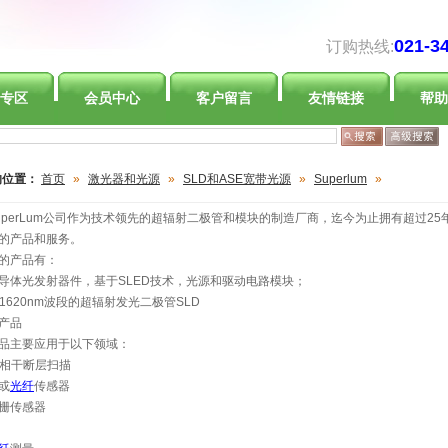
021-3
订购热线:
专区
会员中心
客户留言
友情链接
帮助
的位置：
首页
»
激光器和光源
»
SLD和ASE宽带光源
»
Superlum
»
uperLum公司作为技术领先的超辐射二极管和模块的制造厂商，迄今为止拥有超过2
的产品和服务。
的产品有：
导体光发射器件，基于SLED技术，光源和驱动电路模块；
-1620nm波段的超辐射发光二极管SLD
产品
品主要应用于以下领域：
学相干断层扫描
或
光纤
传感器
栅传感器