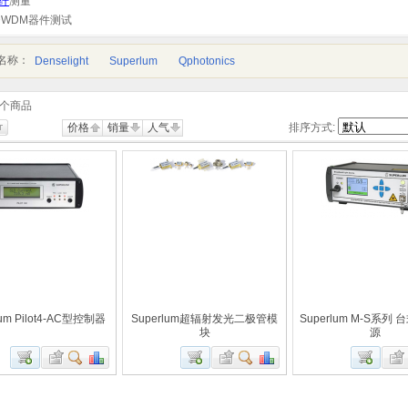
纤
测量
DWDM器件测试
名称：
Denselight
Superlum
Qphotonics
个商品
价格
销量
人气
排序方式:
lum Pilot4-AC型控制器
Superlum超辐射发光二极管模
Superlum M-S系列
块
源