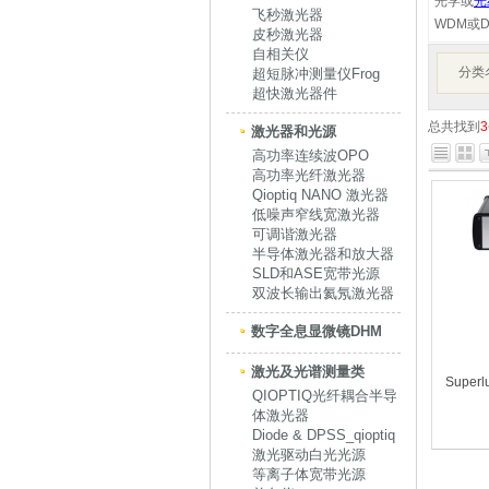
光学或
光
飞秒激光器
WDM或
皮秒激光器
自相关仪
分类
超短脉冲测量仪Frog
超快激光器件
总共找到
3
激光器和光源
高功率连续波OPO
高功率光纤激光器
Qioptiq NANO 激光器
低噪声窄线宽激光器
可调谐激光器
半导体激光器和放大器
SLD和ASE宽带光源
双波长输出氦氖激光器
数字全息显微镜DHM
激光及光谱测量类
Super
QIOPTIQ光纤耦合半导
体激光器
Diode & DPSS_qioptiq
激光驱动白光光源
等离子体宽带光源