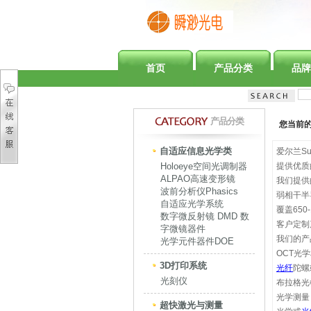
首页
产品分类
品牌
产品分类
您当前
自适应信息光学类
爱尔兰S
Holoeye空间光调制器
提供优质
ALPAO高速变形镜
我们提供
波前分析仪Phasics
弱相干半
自适应光学系统
覆盖650
数字微反射镜 DMD 数
客户定制
字微镜器件
我们的产
光学元件器件DOE
OCT光
3D打印系统
光纤
陀螺
光刻仪
布拉格光
光学测量
超快激光与测量