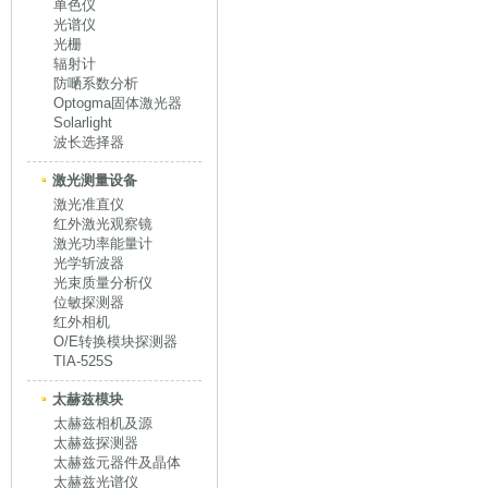
单色仪
光谱仪
光栅
辐射计
防嗮系数分析
Optogma固体激光器
Solarlight
波长选择器
激光测量设备
激光准直仪
红外激光观察镜
激光功率能量计
光学斩波器
光束质量分析仪
位敏探测器
红外相机
O/E转换模块探测器
TIA-525S
太赫兹模块
太赫兹相机及源
太赫兹探测器
太赫兹元器件及晶体
太赫兹光谱仪