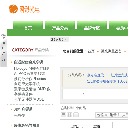
首页
产品分类
品牌专区
会员中
产品分类
您当前的位置：
首页
»
激光测量设备
»
自适应信息光学类
Holoeye空间光调制器
ALPAO高速变形镜
分类名称：
激光准直仪
红外激光观
波前分析仪Phasics
O/E转换模块探测器 TIA-52
自适应光学系统
数字微反射镜 DMD 数
字微镜器件
：
光学元件器件DOE
总共找到
1
个商品
3D打印系统
价格
销量
人
光刻仪
超快激光与测量