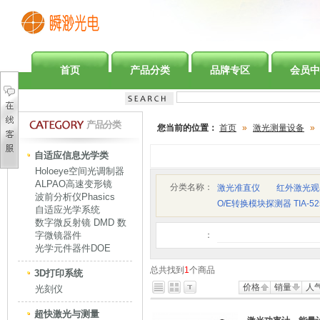
首页
产品分类
品牌专区
会员中
产品分类
您当前的位置：
首页
»
激光测量设备
»
自适应信息光学类
Holoeye空间光调制器
ALPAO高速变形镜
分类名称：
激光准直仪
红外激光观
波前分析仪Phasics
O/E转换模块探测器 TIA-52
自适应光学系统
数字微反射镜 DMD 数
字微镜器件
：
光学元件器件DOE
总共找到
1
个商品
3D打印系统
价格
销量
人
光刻仪
超快激光与测量