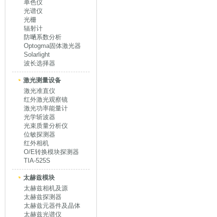
单色仪
光谱仪
光栅
辐射计
防嗮系数分析
Optogma固体激光器
Solarlight
波长选择器
激光测量设备
激光准直仪
红外激光观察镜
激光功率能量计
光学斩波器
光束质量分析仪
位敏探测器
红外相机
O/E转换模块探测器
TIA-525S
太赫兹模块
太赫兹相机及源
太赫兹探测器
太赫兹元器件及晶体
太赫兹光谱仪