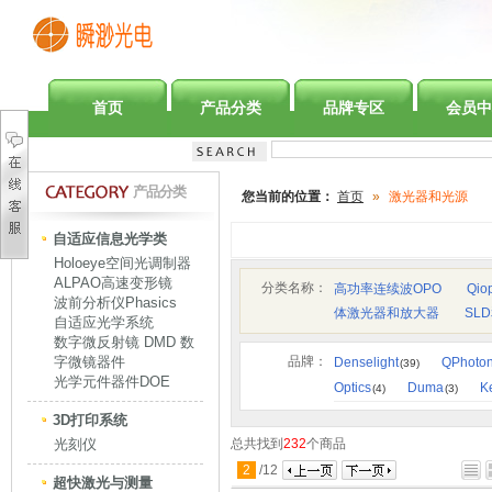
首页
产品分类
品牌专区
会员中
产品分类
您当前的位置：
首页
»
激光器和光源
自适应信息光学类
Holoeye空间光调制器
ALPAO高速变形镜
分类名称：
高功率连续波OPO
Qio
波前分析仪Phasics
体激光器和放大器
SL
自适应光学系统
数字微反射镜 DMD 数
字微镜器件
品牌：
Denselight
QPhoton
(39)
光学元件器件DOE
Optics
Duma
K
(4)
(3)
3D打印系统
光刻仪
总共找到
232
个商品
2
/
12
超快激光与测量