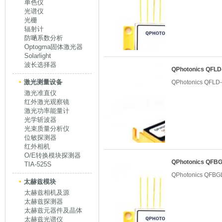
单色仪
光谱仪
光栅
辐射计
防嗮系数分析
Optogma固体激光器
Solarlight
波长选择器
QPhotonics QF
激光测量设备
QPhotonics QF
激光准直仪
红外激光观察镜
激光功率能量计
光学斩波器
光束质量分析仪
位敏探测器
红外相机
O/E转换模块探测器
QPhotonics QF
TIA-525S
QPhotonics QF
太赫兹模块
太赫兹相机及源
太赫兹探测器
太赫兹元器件及晶体
太赫兹光谱仪