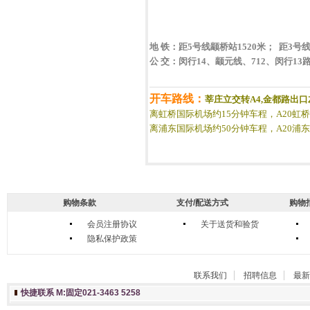
地 铁：距5号线颛桥站1520米； 距3号
公 交：闵行14、颛元线、712、闵行
开车路线：
莘庄立交转A4,金都路出口
离虹桥国际机场约15分钟车程，A20虹
离浦东国际机场约50分钟车程，A20浦
购物条款
支付/配送方式
购物
会员注册协议
关于送货和验货
隐私保护政策
联系我们
招聘信息
最新
快捷联系 M:固定021-3463 5258