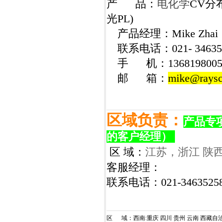
产
品：
电化学
CV
分
光
PL)
产品经理：
Mike Zhai
联系电话：
021-
34635
手
机：
136819800
邮
箱：
mike@raysc
区域负责：
产品专
的客户经理）
区
域：
江苏，浙江 陕
客服经理：
联系电话：
021-346352
区
域：西南
:
重庆
四川
贵州
云南
西藏自