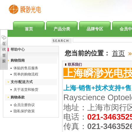
首页
产品分类
品牌专区
会员中
帮助中心
您当前的位置：
首页
»
购物指南
联系我们
体贴的售后服务
上海瞬渺光电
简单的购物流程
支付/配送方式
上海·销售+技术支持+
关于送货和验货
Rayscience Optoele
购物条款
会员注册协议
地址：
上海市
闵行
隐私保护政策
电话：
021-346352
传真：
021-346352