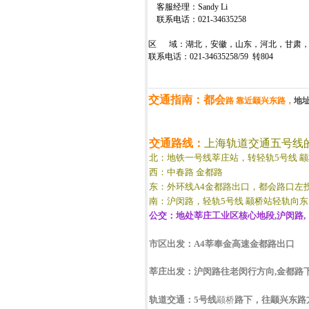
客服经理：
Sandy Li
联系电话：
021-34635258
区
域：湖北，安徽，山东，河北，甘肃，
联系电话：
021-34635258/59
转
8
04
交通指南：都会
路 靠近颛兴东路，
地址
交通路线：
上海轨道交通五号线的
北：地铁一号线莘庄站，转轻轨5号线 
西：中春路 金都路
东：外环线A4金都路出口，都会路口左
南：沪闵路，轻轨5号线 颛桥站轻轨向东
公交：
地处莘庄工业区核心地段,沪闵路,
市区出发：A4莘奉金高速金都路出口
莘庄出发：沪闵路往老闵行方向,金都路
轨道交通：5号线
颛桥
路下，往颛兴东路